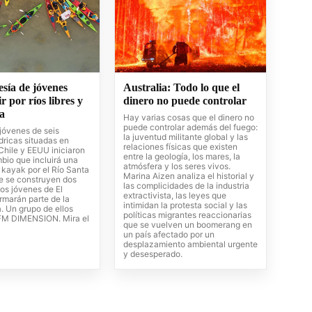
sía de jóvenes
Australia: Todo lo que el
r por ríos libres y
dinero no puede controlar
a
Hay varias cosas que el dinero no
puede controlar además del fuego:
jóvenes de seis
la juventud militante global y las
dricas situadas en
relaciones físicas que existen
Chile y EEUU iniciaron
entre la geología, los mares, la
bio que incluirá una
atmósfera y los seres vivos.
 kayak por el Río Santa
Marina Aizen analiza el historial y
e se construyen dos
las complicidades de la industria
os jóvenes de El
extractivista, las leyes que
rmarán parte de la
intimidan la protesta social y las
. Un grupo de ellos
políticas migrantes reaccionarias
FM DIMENSION. Mira el
que se vuelven un boomerang en
un país afectado por un
desplazamiento ambiental urgente
y desesperado.