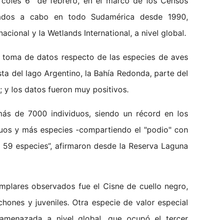
ércoles 6 de febrero, en el marco de los Censos
evados a cabo en todo Sudamérica desde 1990,
cional y la Wetlands International, a nivel global.
e toma de datos respecto de las especies de aves
ta del lago Argentino, la Bahía Redonda, parte del
 y los datos fueron muy positivos.
s de 7000 individuos, siendo un récord en los
duos y más especies -compartiendo el "podio" con
n 59 especies”, afirmaron desde la Reserva Laguna
plares observados fue el Cisne de cuello negro,
hones y juveniles. Otra especie de valor especial
amenazada a nivel global, que ocupó el tercer