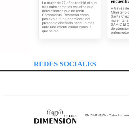
encuentr
La mujer de 77 años recibió el alta
tras culminarse los estudios que
A través d
determinaron que no tenía
Ministerio
Coronavirus. Destacan como
Santa Cruz,
positivo el funcionamiento del
mujer itali
protocolo diseñado hace un mes
SAMIC El C
ante una eventualidad como la
de atenció
que se dio.
enfermeda
REDES SOCIALES
FM DIMENSIÓN - Todos los der