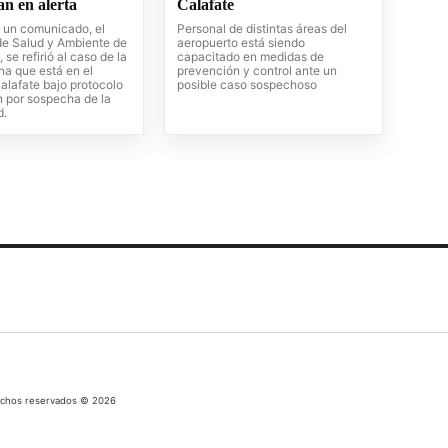
an en alerta
Calafate
e un comunicado, el
Personal de distintas áreas del
 de Salud y Ambiente de
aeropuerto está siendo
 se refirió al caso de la
capacitado en medidas de
ana que está en el
prevención y control ante un
alafate bajo protocolo
posible caso sospechoso
n por sospecha de la
d.
echos reservados © 2026