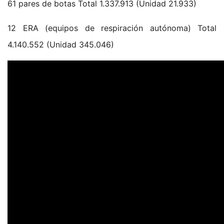
61 pares de botas Total 1.337.913 (Unidad 21.933)
12 ERA (equipos de respiración autónoma) Total
4.140.552 (Unidad 345.046)