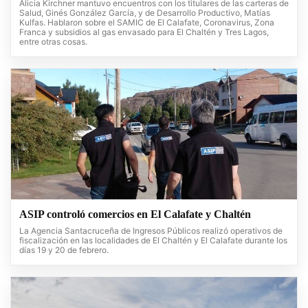
Alicia Kirchner mantuvo encuentros con los titulares de las carteras de
Salud, Ginés González García, y de Desarrollo Productivo, Matías
Kulfas. Hablaron sobre el SAMIC de El Calafate, Coronavirus, Zona
Franca y subsidios al gas envasado para El Chaltén y Tres Lagos,
entre otras cosas.
ASIP controló comercios en El Calafate y Chaltén
La Agencia Santacruceña de Ingresos Públicos realizó operativos de
fiscalización en las localidades de El Chaltén y El Calafate durante los
días 19 y 20 de febrero.