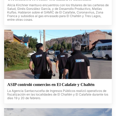
Alicia Kirchner mantuvo encuentros con los titulares de las carteras de
Salud, Ginés González García, y de Desarrollo Productivo, Matías
Kulfas. Hablaron sobre el SAMIC de El Calafate, Coronavirus, Zona
Franca y subsidios al gas envasado para El Chaltén y Tres Lagos,
entre otras cosas.
ASIP controló comercios en El Calafate y Chaltén
La Agencia Santacruceña de Ingresos Públicos realizó operativos de
fiscalización en las localidades de El Chaltén y El Calafate durante los
días 19 y 20 de febrero.