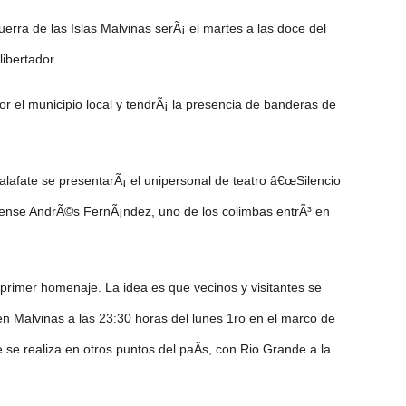
guerra de las Islas Malvinas serÃ¡ el martes a las doce del
ibertador.
r el municipio local y tendrÃ¡ la presencia de banderas de
Calafate se presentarÃ¡ el unipersonal de teatro â€œSilencio
lleguense AndrÃ©s FernÃ¡ndez, uno de los colimbas entrÃ³ en
primer homenaje. La idea es que vecinos y visitantes se
n Malvinas a las 23:30 horas del lunes 1ro en el marco de
te se realiza en otros puntos del paÃ­s, con Rio Grande a la