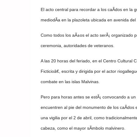
El acto central para recordar a los caÃ­dos en la 
mediodÃ­a en la plazoleta ubicada en avenida del l
Como todos los aÃ±os el acto serÃ¡ organizado po
ceremonia, autoridades de veteranos.
A las 20 horas del feriado, en el Centro Cultural 
Ficticioâ€, escrita y dirigida por el actor rioga
combate en las islas Malvinas.
Pero para horas antes se estÃ¡ convocando a un 
encuentren al pie del monumento de los caÃ­dos e
una vigilia por el 2 de abril, como tradicionalmen
cabeza, como el mayor sÃ­mbolo malvinero.