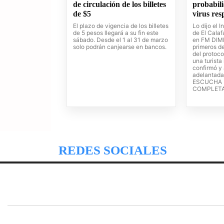
de circulación de los billetes
probabil
de $5
virus re
El plazo de vigencia de los billetes
Lo dijo el 
de 5 pesos llegará a su fin este
de El Calaf
sábado. Desde el 1 al 31 de marzo
en FM DIME
solo podrán canjearse en bancos.
primeros de
del protoc
una turista
confirmó y 
adelantada 
ESCUCHA 
COMPLET
REDES SOCIALES