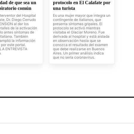
idad de que sea un
protocolo en El Calafate por
spiratorio común
una turista
Interventor del Hospital
Es una mujer mayor que integra un
ate, Dr. Diego Cerrudo
contingente de italianos, que
NSION al dar los
presenta síntomas gripales. El
talles de la activación
protocolo se activó mientras
olo antes síntomas de
visitaba el Glaciar Moreno. Fue
 italiana. También
derivada al hospital y está aislada
amplió la información
en observación hasta que se
por este portal.
conozca el resultado del examen
LA ENTREVISTA
que debe realizarse en Buenos
A
Aires. Un primer análisis indica
que no sería coronavirus.