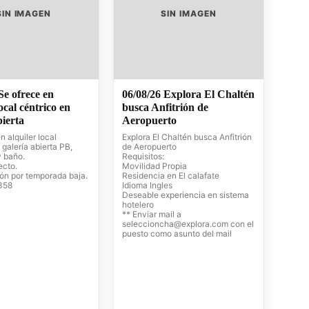
SIN IMAGEN
SIN IMAGEN
Se ofrece en
06/08/26 Explora El Chaltén
local céntrico en
busca Anfitrión de
bierta
Aeropuerto
n alquiler local
Explora El Chaltén busca Anfitrión
 galería abierta PB,
de Aeropuerto
y baño.
Requisitos:
ecto.
Movilidad Propia
ión por temporada baja.
Residencia en El calafate
358
Idioma Ingles
Deseable experiencia en sistema
hotelero
** Enviar mail a
seleccioncha@explora.com
con el
puesto como asunto del mail