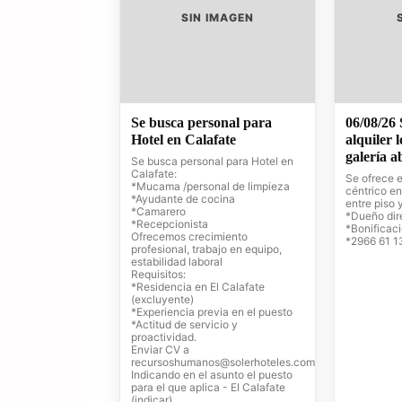
SIN IMAGEN
Se busca personal para
06/08/26 
Hotel en Calafate
alquiler 
galería a
Se busca personal para Hotel en
Calafate:
Se ofrece e
*Mucama /personal de limpieza
céntrico en
*Ayudante de cocina
entre piso 
*Camarero
*Dueño dir
*Recepcionista
*Bonificac
Ofrecemos crecimiento
*2966 61 1
profesional, trabajo en equipo,
estabilidad laboral
Requisitos:
*Residencia en El Calafate
(excluyente)
*Experiencia previa en el puesto
*Actitud de servicio y
proactividad.
Enviar CV a
recursoshumanos@solerhoteles.com
Indicando en el asunto el puesto
para el que aplica - El Calafate
(indicar)