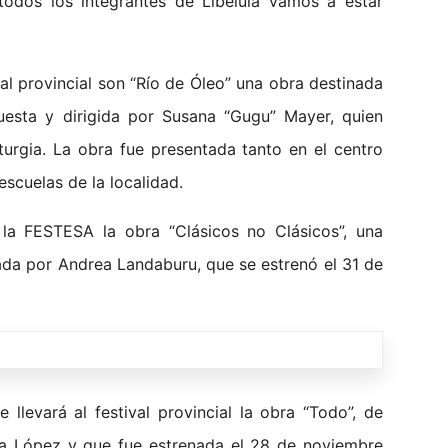
todos los integrantes de Libélula vamos a estar
al provincial son “Río de Óleo” una obra destinada
puesta y dirigida por Susana “Gugu” Mayer, quien
rgia. La obra fue presentada tanto en el centro
scuelas de la localidad.
á la FESTESA la obra “Clásicos no Clásicos”, una
ada por Andrea Landaburu, que se estrenó el 31 de
llevará al festival provincial la obra “Todo”, de
da López y que fue estrenada el 28 de noviembre