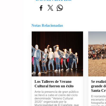
Notas Relacionadas
Los Talleres de Verano
Se realiz
Cultural fueron un éxito
grande de
Santa Cr
Ante la presencia de gran público
se llevó a cabo el cierre del ciclo
El noroest
denominado “Verano Cultural
escenario 
2020” organizado por la
fotografía
Municipalidad de El Calafate, que