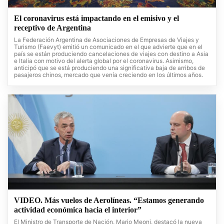
El coronavirus está impactando en el emisivo y el
receptivo de Argentina
La Federación Argentina de Asociaciones de Empresas de Viajes y
Turismo (Faevyt) emitió un comunicado en el que advierte que en el
país se están produciendo cancelaciones de viajes con destino a Asia
e Italia con motivo del alerta global por el coronavirus. Asimismo,
anticipó que se está produciendo una significativa baja de arribos de
pasajeros chinos, mercado que venía creciendo en los últimos años.
VIDEO. Más vuelos de Aerolíneas. “Estamos generando
actividad económica hacia el interior”
El Ministro de Transporte de Nación, Mario Meoni, destacó la nueva