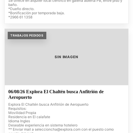
Se ofrece en alquiler local céntrico en galería abierta PB, entre piso y
baño.
*Dueño directo.
*Bonificación por temporada baja.
*2966 61 1358
TRABAJOS PEDIDOS
SIN IMAGEN
06/08/26 Explora El Chaltén busca Anfitrión de
Aeropuerto
Explora El Chaltén busca Anfitrión de Aeropuerto
Requisitos:
Movilidad Propia
Residencia en El calafate
Idioma Ingles
Deseable experiencia en sistema hotelero
** Enviar mail a
seleccioncha@explora.com
con el puesto como