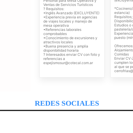
(excluyent
Personal para Mesa Operativa y
Ventas de Servicios Turísticos
*Cocinero/a
? Requisitos:
estancia)
•Inglés Avanzado (EXCLUYENTE)
Requisitos;
•Experiencia previa en agencias
Disponibili
de viajes locales y manejo de
Estudios o
mesa operativa
pastelería
•Referencias laborales
Experienci
comprobables
puesto (mí
•Conocimiento de excursiones y
atractivos locales
Ofrecemos
•Buena presencia y amplia
Alojamient
disponibilidad horaria
Comidas
? Interesados enviar CV con foto y
Enviar CV 
referencias a
cumplen los
espejismosur@cotecal.com.ar
al que se p
cerrofrias
REDES SOCIALES