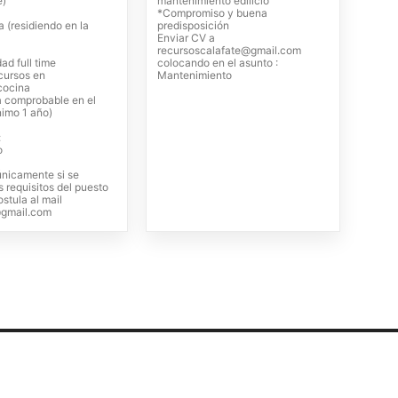
e)
mantenimiento edilicio
*Compromiso y buena
 (residiendo en la
predisposición
Enviar CV a
recursoscalafate@gmail.com
dad full time
colocando en el asunto :
 cursos en
Mantenimiento
/cocina
a comprobable en el
nimo 1 año)
:
o
únicamente si se
 requisitos del puesto
ostula al mail
@gmail.com