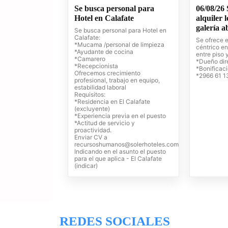
Se busca personal para
06/08/26 
Hotel en Calafate
alquiler 
galería a
Se busca personal para Hotel en
Calafate:
Se ofrece e
*Mucama /personal de limpieza
céntrico en
*Ayudante de cocina
entre piso 
*Camarero
*Dueño dir
*Recepcionista
*Bonificac
Ofrecemos crecimiento
*2966 61 1
profesional, trabajo en equipo,
estabilidad laboral
Requisitos:
*Residencia en El Calafate
(excluyente)
*Experiencia previa en el puesto
*Actitud de servicio y
proactividad.
Enviar CV a
recursoshumanos@solerhoteles.com
Indicando en el asunto el puesto
para el que aplica - El Calafate
(indicar)
REDES SOCIALES