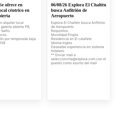
Se ofrece en
06/08/26 Explora El Chaltén
local céntrico en
busca Anfitrión de
bierta
Aeropuerto
n alquiler local
Explora El Chaltén busca Anfitrión
 galería abierta PB,
de Aeropuerto
y baño.
Requisitos:
ecto.
Movilidad Propia
ión por temporada baja.
Residencia en El calafate
358
Idioma Ingles
Deseable experiencia en sistema
hotelero
** Enviar mail a
seleccioncha@explora.com
con el
puesto como asunto del mail