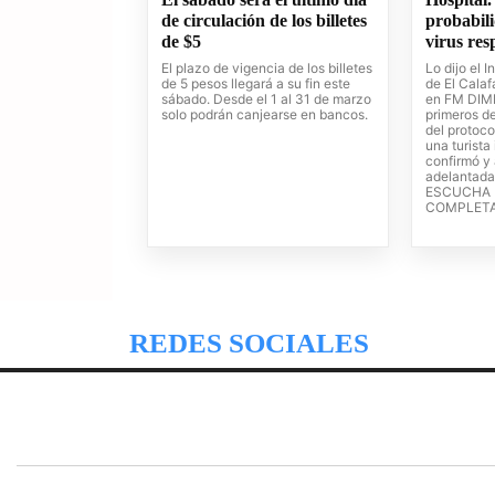
de circulación de los billetes
probabil
de $5
virus re
El plazo de vigencia de los billetes
Lo dijo el 
de 5 pesos llegará a su fin este
de El Calaf
sábado. Desde el 1 al 31 de marzo
en FM DIME
solo podrán canjearse en bancos.
primeros de
del protoc
una turista
confirmó y 
adelantada 
ESCUCHA 
COMPLET
REDES SOCIALES