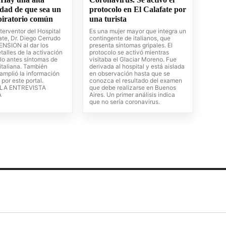
idad de que sea un
protocolo en El Calafate por
spiratorio común
una turista
Interventor del Hospital
Es una mujer mayor que integra un
ate, Dr. Diego Cerrudo
contingente de italianos, que
NSION al dar los
presenta síntomas gripales. El
talles de la activación
protocolo se activó mientras
olo antes síntomas de
visitaba el Glaciar Moreno. Fue
 italiana. También
derivada al hospital y está aislada
amplió la información
en observación hasta que se
por este portal.
conozca el resultado del examen
LA ENTREVISTA
que debe realizarse en Buenos
A
Aires. Un primer análisis indica
que no sería coronavirus.