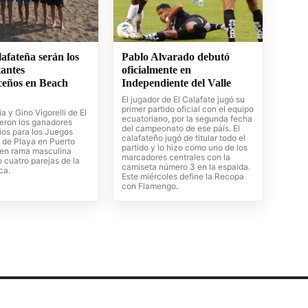
afateña serán los
Pablo Alvarado debutó
tantes
oficialmente en
ceños en Beach
Independiente del Valle
El jugador de El Calafate jugó su
primer partido oficial con el equipo
a y Gino Vigorelli de El
ecuatoriano, por la segunda fecha
ueron los ganadores
del campeonato de ese país. El
rios para los Juegos
calafateño jugó de titular todo el
 de Playa en Puerto
partido y lo hizo como uno de los
 en rama masculina
marcadores centrales con la
 cuatro parejas de la
camiseta número 3 en la espalda.
ica.
Este miércoles define la Recopa
con Flamengo.