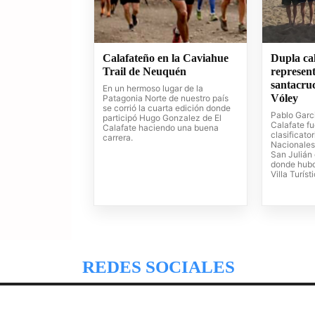
Calafateño en la Caviahue
Dupla cal
Trail de Neuquén
represen
santacru
En un hermoso lugar de la
Vóley
Patagonia Norte de nuestro país
se corrió la cuarta edición donde
Pablo Garci
participó Hugo Gonzalez de El
Calafate f
Calafate haciendo una buena
clasificato
carrera.
Nacionales
San Julián
donde hubo
Villa Turíst
REDES SOCIALES