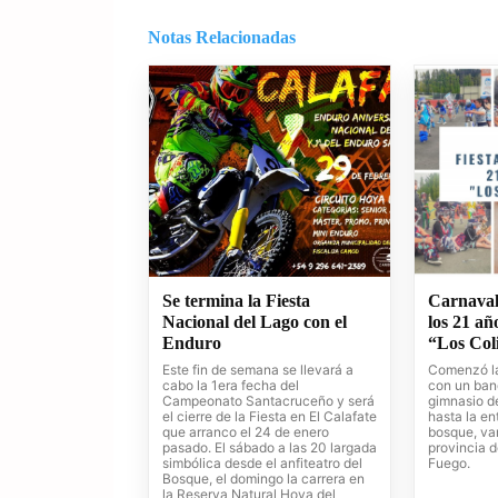
Notas Relacionadas
Se termina la Fiesta
Carnaval
Nacional del Lago con el
los 21 añ
Enduro
“Los Coli
Este fin de semana se llevará a
Comenzó la
cabo la 1era fecha del
con un ban
Campeonato Santacruceño y será
gimnasio d
el cierre de la Fiesta en El Calafate
hasta la en
que arranco el 24 de enero
bosque, va
pasado. El sábado a las 20 largada
provincia d
simbólica desde el anfiteatro del
Fuego.
Bosque, el domingo la carrera en
la Reserva Natural Hoya del