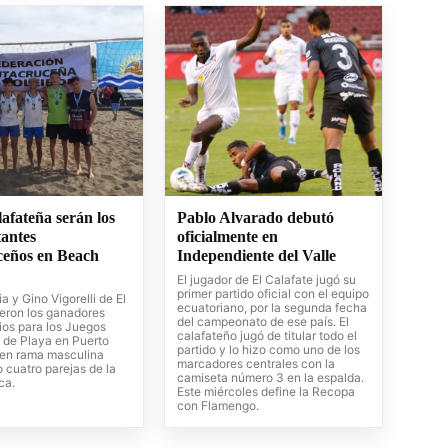
afateña serán los
Pablo Alvarado debutó
tantes
oficialmente en
ceños en Beach
Independiente del Valle
El jugador de El Calafate jugó su
primer partido oficial con el equipo
a y Gino Vigorelli de El
ecuatoriano, por la segunda fecha
ueron los ganadores
del campeonato de ese país. El
rios para los Juegos
calafateño jugó de titular todo el
 de Playa en Puerto
partido y lo hizo como uno de los
 en rama masculina
marcadores centrales con la
 cuatro parejas de la
camiseta número 3 en la espalda.
ica.
Este miércoles define la Recopa
con Flamengo.