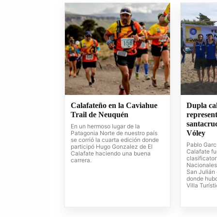
Calafateño en la Caviahue
Dupla cal
Trail de Neuquén
represen
santacru
En un hermoso lugar de la
Vóley
Patagonia Norte de nuestro país
se corrió la cuarta edición donde
Pablo Garci
participó Hugo Gonzalez de El
Calafate f
Calafate haciendo una buena
clasificato
carrera.
Nacionales
San Julián
donde hubo
Villa Turíst