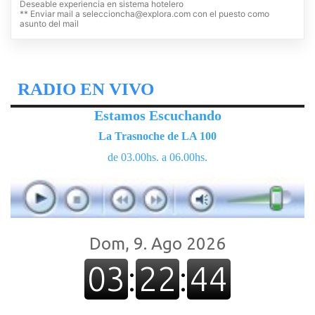
Deseable experiencia en sistema hotelero
** Enviar mail a
seleccioncha@explora.com
con el puesto como
asunto del mail
RADIO EN VIVO
Estamos Escuchando
La Trasnoche de LA 100
de 03.00hs. a 06.00hs.