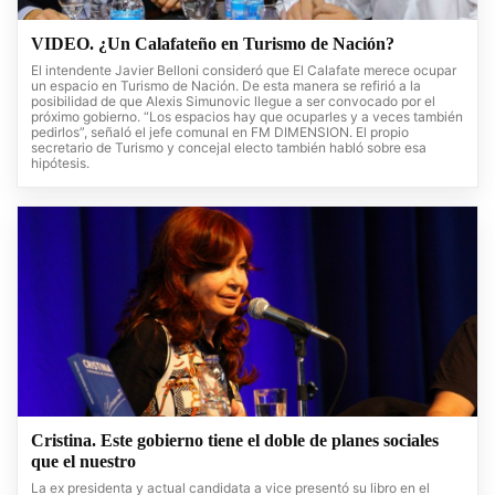
VIDEO. ¿Un Calafateño en Turismo de Nación?
El intendente Javier Belloni consideró que El Calafate merece ocupar
un espacio en Turismo de Nación. De esta manera se refirió a la
posibilidad de que Alexis Simunovic llegue a ser convocado por el
próximo gobierno. “Los espacios hay que ocuparles y a veces también
pedirlos”, señaló el jefe comunal en FM DIMENSION. El propio
secretario de Turismo y concejal electo también habló sobre esa
hipótesis.
Cristina. Este gobierno tiene el doble de planes sociales
que el nuestro
La ex presidenta y actual candidata a vice presentó su libro en el