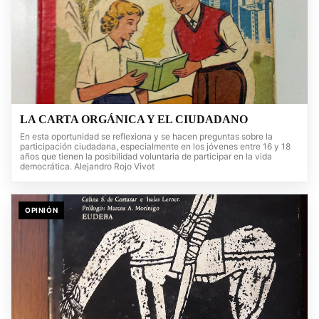
LA CARTA ORGÁNICA Y EL CIUDADANO
En esta oportunidad se reflexiona y se hacen preguntas sobre la
participación ciudadana, especialmente en los jóvenes entre 16 y 18
años que tienen la posibilidad voluntaria de participar en la vida
democrática. Alejandro Rojo Vivot
OPINIÓN