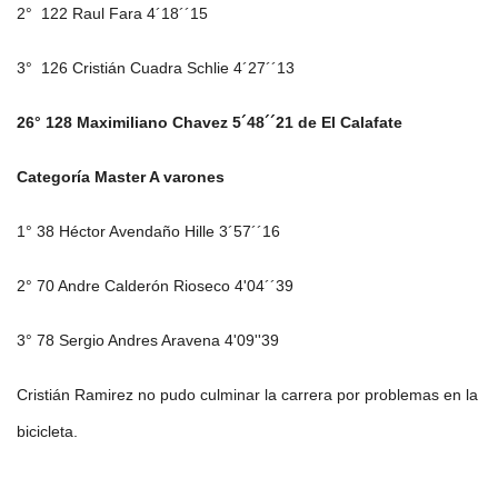
2° 122 Raul Fara 4´18´´15
3° 126 Cristián Cuadra Schlie 4´27´´13
26° 128 Maximiliano Chavez 5´48´´21 de El Calafate
Categoría Master A varones
1° 38 Héctor Avendaño Hille 3´57´´16
2° 70 Andre Calderón Rioseco 4'04´´39
3° 78 Sergio Andres Aravena 4'09''39
Cristián Ramirez no pudo culminar la carrera por problemas en la
bicicleta.