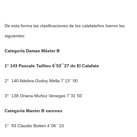
De esta forma las clasificaciones de los calafateños fueron las
siguientes:
Categoría Damas Máster B
1° 143 Pascale Taillieu 6´53´´27 de El Calafate
2° 140 Adelina Godoy Mella 7´13´´00
3° 138 Oriana Muñoz Venegas 7´31´50
Categoría Master B varones
1° 93 Claudio Botten 4´06´´10