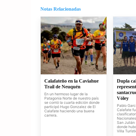
Notas Relacionadas
Calafateño en la Caviahue
Dupla cal
Trail de Neuquén
represen
santacru
En un hermoso lugar de la
Vóley
Patagonia Norte de nuestro país
se corrió la cuarta edición donde
Pablo Garci
participó Hugo Gonzalez de El
Calafate f
Calafate haciendo una buena
clasificato
carrera.
Nacionales
San Julián
donde hubo
Villa Turíst