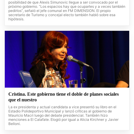
posibilidad de que Alexis Simunovic llegue a ser convocado por el
próximo gobierno. “Los espacios hay que ocuparles y a veces también
pedirlos”, señaló el jefe comunal en FM DIMENSION. El propio
secretario de Turismo y concejal electo también habló sobre esa
hipótesis.
Cristina. Este gobierno tiene el doble de planes sociales
que el nuestro
La ex presidenta y actual candidata a vice presentó su libro en el
Estadio Polideportivo Municipal y lanzó críticas al gobierno de
Mauricio Macri luego del debate presidencial. También hizo
menciones a El Calafate. Elogió por igual a Alicia Kirchner y Javier
Belloni.