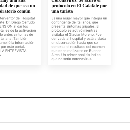
 Hay una alta
Coronavirus. Se activó el
idad de que sea un
protocolo en El Calafate por
spiratorio común
una turista
Interventor del Hospital
Es una mujer mayor que integra un
ate, Dr. Diego Cerrudo
contingente de italianos, que
NSION al dar los
presenta síntomas gripales. El
talles de la activación
protocolo se activó mientras
olo antes síntomas de
visitaba el Glaciar Moreno. Fue
 italiana. También
derivada al hospital y está aislada
amplió la información
en observación hasta que se
por este portal.
conozca el resultado del examen
LA ENTREVISTA
que debe realizarse en Buenos
A
Aires. Un primer análisis indica
que no sería coronavirus.