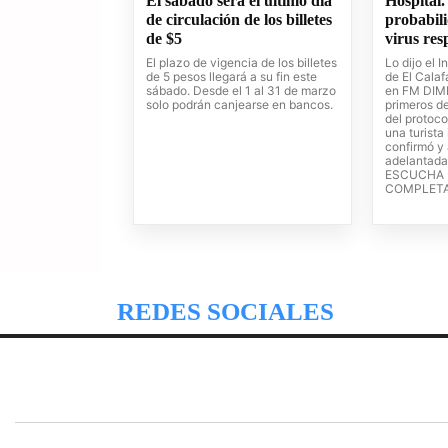
El sábado será el último día
Hospital.
de circulación de los billetes
probabil
de $5
virus re
El plazo de vigencia de los billetes
Lo dijo el 
de 5 pesos llegará a su fin este
de El Calaf
sábado. Desde el 1 al 31 de marzo
en FM DIME
solo podrán canjearse en bancos.
primeros de
del protoc
una turista
confirmó y 
adelantada 
ESCUCHA 
COMPLET
REDES SOCIALES